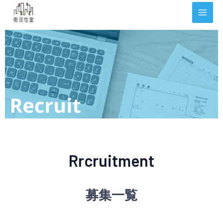
内
Mai
容
Men
を
ス
キ
ッ
プ
Rrcruitment
募集一覧